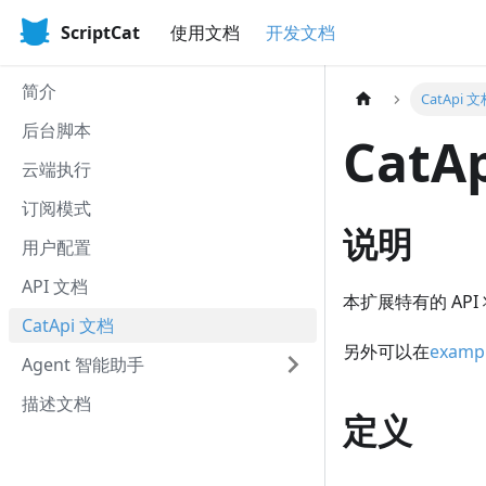
ScriptCat
使用文档
开发文档
简介
CatApi 
后台脚本
CatA
云端执行
订阅模式
说明
用户配置
API 文档
本扩展特有的 API 
CatApi 文档
另外可以在
examp
Agent 智能助手
描述文档
定义