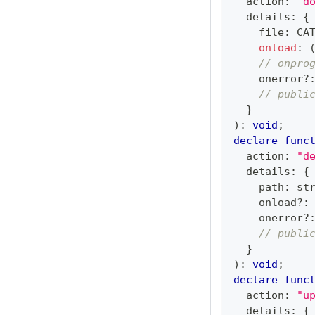
  action
:
"d
  details
:
{
    file
:
 CA
onload
:
// onpro
    onerror
?
// publi
}
)
:
void
;
declare
func
  action
:
"d
  details
:
{
    path
:
st
    onload
?
:
    onerror
?
// publi
}
)
:
void
;
declare
func
  action
:
"u
  details
:
{