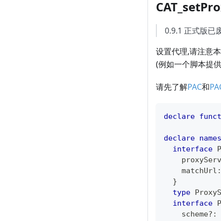
CAT_setPr
0.9.1 正式版
设置代理,请注意本功
(例如一个脚本提供 
请先了解
PAC
和
PA
declare
func
declare
name
interface
    proxySer
    matchUrl
}
type
Proxy
interface
    scheme
?
: