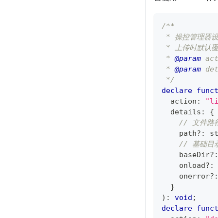
/**
 * 操控管理器设
 * 上传时默认
 * 
@param
ac
 * 
@param
de
 */
declare
func
  action
:
"l
  details
:
{
// 文件路
    path
?
:
s
// 基础目
    baseDir
?
    onload
?
:
    onerror
?
}
)
:
void
;
declare
func