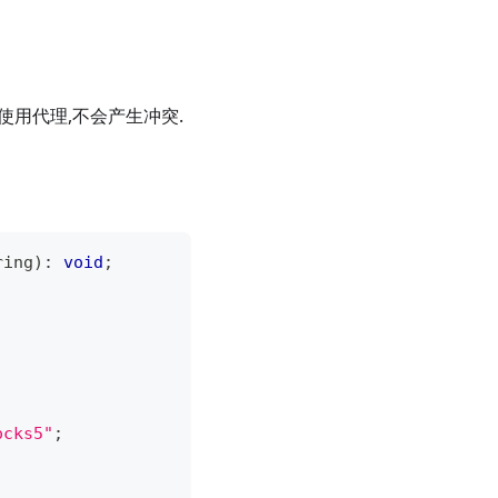
脚本使用代理,不会产生冲突.
ring
)
:
void
;
ocks5"
;