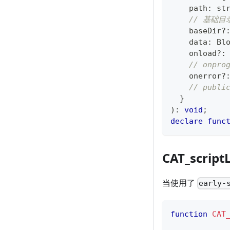
    path
:
st
// 基础目
    baseDir
?
    data
:
 Bl
    onload
?
:
// onpro
    onerror
?
// publi
}
)
:
void
;
declare
func
CAT_script
当使用了
early-
function
CAT