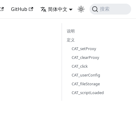
GitHub
简体中文
搜索
说明
定义
CAT_setProxy
CAT_clearProxy
CAT_click
CAT_userConfig
CAT_fileStorage
CAT_scriptLoaded