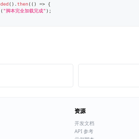
aded
(
)
.
then
(
(
)
=>
{
g
(
"脚本完全加载完成"
)
;
资源
开发文档
API 参考