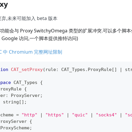
oxy
已废弃,未来可能加入 beta 版本
能会与 Proxy SwitchyOmega 类型的扩展冲突.可以多个
Google 访问,一个脚本提供推特访问)
C 中 Chromium 完整网址限制
tion
CAT_setProxy
(
rule
:
 CAT_Types
.
ProxyRule
[
]
|
st
space
 CAT_Types 
{
ProxyRule
{
ver
:
 ProxyServer
;
:
string
[
]
;
Scheme
=
"http"
|
"https"
|
"quic"
|
"socks4"
|
"s
ProxyServer
{
 ProxyScheme
;