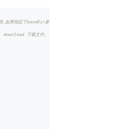
,如果指定了baseDir参数,则会使用baseDir作为基础目录
download 下载文件, delete 删除文件, config 打开配置