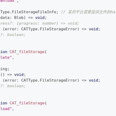
ownload"
,
TType
.
FileStorageFileInfo
;
// 某些平台需要提供文件的h
(
data
:
 Blob
)
=>
void
;
gress?: (progress: number) => void;
:
(
error
:
 CATType
.
FileStorageError
)
=>
void
;
c?: boolean;
tion
CAT_fileStorage
(
elete"
,
ring
;
(
)
=>
void
;
:
(
error
:
 CATType
.
FileStorageError
)
=>
void
;
c?: boolean;
tion
CAT_fileStorage
(
pload"
,