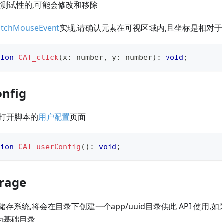
 是测试性的,可能会修改和移除
patchMouseEvent
实现,请确认元素在可视区域内,且坐标是相对于
tion
CAT_click
(
x
:
number
,
 y
:
number
)
:
void
;
onfig
 打开脚本的
用户配置
页面
tion
CAT_userConfig
(
)
:
void
;
orage
系统,将会在目录下创建一个app/uuid目录供此 API 使用,如果
作为基础目录