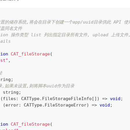
置的储存系统,将会在目录下创建一个app/uuid目录供此 API 使用
覆盖同名文件
tion
 操作类型 list 列出指定目录所有文件, upload 上传文件, 
tails
tion
CAT_fileStorage
(
ist"
,
径
tring
;
录,如果未设置,则将脚本uuid作为目录
:
string
;
(
files
:
 CATType
.
FileStorageFileInfo
[
]
)
=>
void
;
:
(
error
:
 CATType
.
FileStorageError
)
=>
void
;
tion
CAT_fileStorage
(